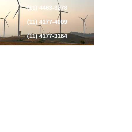
(11) 4463-3278
(11) 4177-4009
(11) 4177-3164
R. Nápoli, 555 - Vila Metalúrgica, Santo
André - SP,
09220-100
contato@encaixeperfil.com.br
Nome
Sobrenome
Email